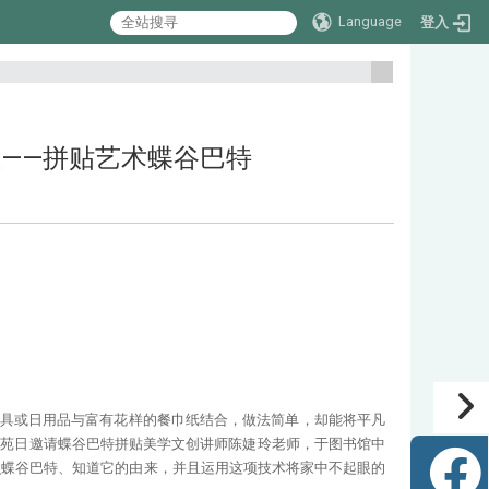
Language
登入
:::
族气息——拼贴艺术蝶谷巴特
将家具或日用品与富有花样的餐巾纸结合，做法简单，却能将平凡
院书苑日邀请蝶谷巴特拼贴美学文创讲师陈婕玲老师，于图书馆中
识蝶谷巴特、知道它的由来，并且运用这项技术将家中不起眼的