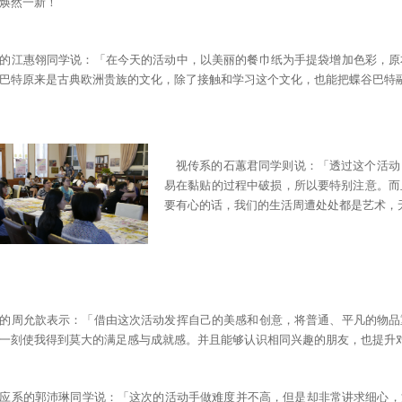
焕然一新！
的江惠翎同学说：「在今天的活动中，以美丽的餐巾纸为手提袋增加色彩，原
巴特原来是古典欧洲贵族的文化，除了接触和学习这个文化，也能把蝶谷巴特
视传系的石蕙君同学则说：「透过这个活动
易在黏贴的过程中破损，所以要特别注意。而
要有心的话，我们的生活周遭处处都是艺术，
的周允歆表示：「借由这次活动发挥自己的美感和创意，将普通、平凡的物品
一刻使我得到莫大的满足感与成就感。并且能够认识相同兴趣的朋友，也提升
应系的郭沛琳同学说：「这次的活动手做难度并不高，但是却非常讲求细心，