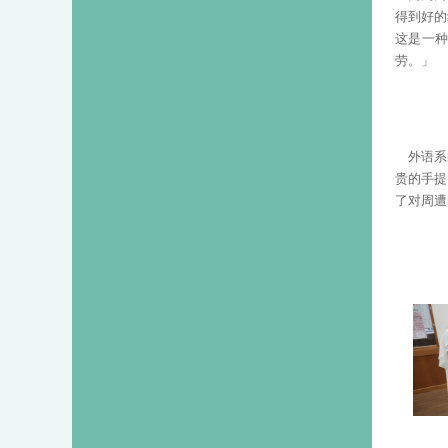
得到好的
这是一
劳。」
外语系
贵的手提
了对周遭