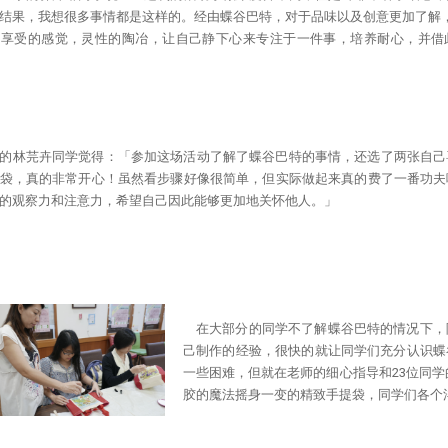
结果，我想很多事情都是这样的。经由蝶谷巴特，对于品味以及创意更加了解
种享受的感觉，灵性的陶冶，让自己静下心来专注于一件事，培养耐心，并借
的林芫卉同学觉得：「参加这场活动了解了蝶谷巴特的事情，还选了两张自己
袋，真的非常开心！虽然看步骤好像很简单，但实际做起来真的费了一番功夫
的观察力和注意力，希望自己因此能够更加地关怀他人。」
在大部分的同学不了解蝶谷巴特的情况下，
己制作的经验，很快的就让同学们充分认识蝶
一些困难，但就在老师的细心指导和23位同学
胶的魔法摇身一变的精致手提袋，同学们各个