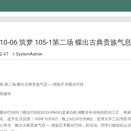
6-10-06 筑梦 105-1第二场 蝶出古典贵
2-07
SystemAdmin
苑 第二场-蝶出古典贵族气息——拼贴艺术蝶谷巴特
陈婕玲
蝶谷巴特吗？蝶谷巴特(DÉCOUPAGE)是来自欧洲数百年传统的民间工艺，
化，提升生活品质！105年10月6日，晚上6点30分到8点，亚洲大学三品书
心举办「蝶出古典贵族气息——拼贴艺术蝶谷巴特」的活动。同学们能借此认