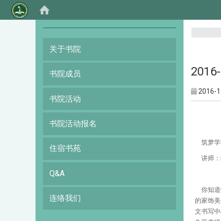
:::
关于书院
201
书院成员
2016-1
书院活动
书院活动报名
筑梦学
住宿书苑
讲师
：
Q&A
你知道
连络我们
的家饰美
文书写中