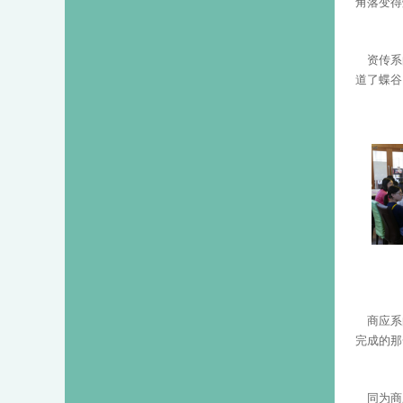
角落变得
资传系
道了蝶谷
商应系
完成的那
同为商