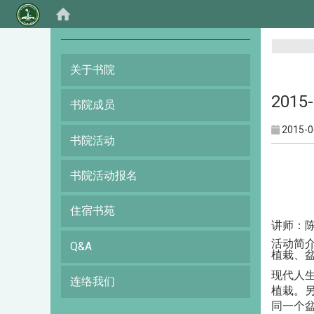
:::
关于书院
201
书院成员
2015-0
书院活动
书院活动报名
住宿书苑
讲师：
活动简
Q&A
植栽、
现代人
连络我们
植栽。
同一个