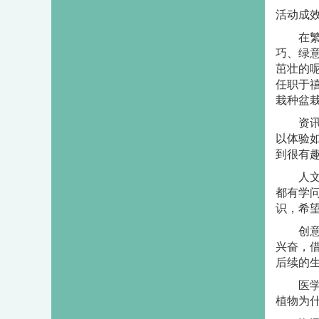
活动成
在
巧、绿
茁壮的呢
任职于
栽种盆
资
以体验
到很有
人
都有学
识，希
创
兴奋，
后续的
医学暨
植物为