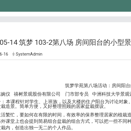
5-05-14 筑梦 103-2第八场 房间阳台的小型
6-16
SystemAdmin
筑梦学苑第八场活动：房间阳台
陈婉仪
禧树景观股份有限公司 门市部专员
中洲科技大学景
介：本课程针对学生、上班族，以及大楼的住户阳台为讨论对象
盆栽造景。简单方便，又好整理照顾的居家盆栽摆设。
生活繁忙，要如何在有限的时间，有效率的保养整理居家的植栽
另外课堂上也会提到简易组合盆栽的组合方式，可以把一些不同
盆栽内，创造出独一无二的个人作品。