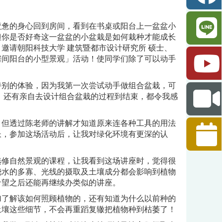
疲惫的身心回到房间，看到在书桌或阳台上一盆盆小
但你是否好奇这一盆盆的小盆栽是如何栽种才能成长
点，邀请朝阳科技大学 建筑暨都市设计研究所 硕士、
房间阳台的小型景观」活动！使同学们除了可以动手
特别的体验，因为我第一次尝试动手做组合盆栽，可
 还有亲自去设计组合盆栽的过程到结束，都令我感
，但透过陈老师的讲解才知道原来连各种工具的用法
长，参加这场活动后，让我对绿化环境有更深的认
选修自然景观的课程，让我看到这场讲座时，觉得很
浇水的多寡、光线的摄取及土壤成分都会影响到植物
希望之后还能再继续办类似的讲座。
了解该如何照顾植物的，还有知道为什么以前种的
土壤这些细节，不会再重蹈复辙把植物种到枯萎了！