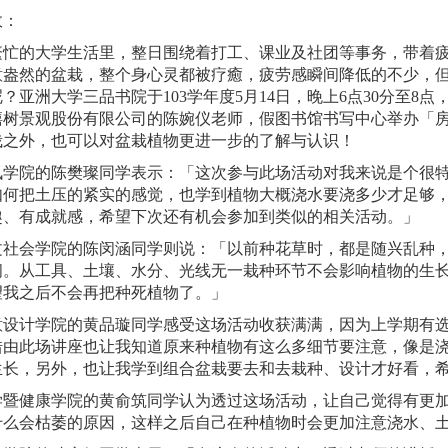
效：
繁忙的大学生活里，整日围绕着打工、课业及社团等事务，带着
意盎然的盆栽，整个身心灵都被疗癒，疲劳感瞬间降低的不少，
？亚洲大学三品书院于103学年度5月14日，晚上6点30分至8
禧树景观股份有限公司的陈婉仪老师，假图书馆书写中心举办「
栽之外，也可以对盆栽植物更进一步的了解与认识！
讯学院的陈樊璨同学表示：「这次参与此场活动对我来说是个很
如何把土压的紧实的感觉，也学到植物大概浇水要浇多少才足够，
趣、有成就感，希望下次还有机会参加到类似的相关活动。」
文社会学院的陈闵涵同学则说：「以前种花草时，都是随兴乱种
问。从工具、土壤、水分、光线无一栽种环节不会影响植物的生
望我之后不会再把种死植物了。」
意设计学院的黄品璇同学感受这场活动收获满满，因为上学期有
借由此场讲座也让我知道原来种植物有这么多细节要注意，像是
生长，另外，也让我学到组合盆栽要去和去栽种、设计才好看，
健康学院的黄俞筑同学认为透过这场活动，让自己觉得有更加
什么会枯萎的原因，这样之后自己在种植物时会更加注意浇水、