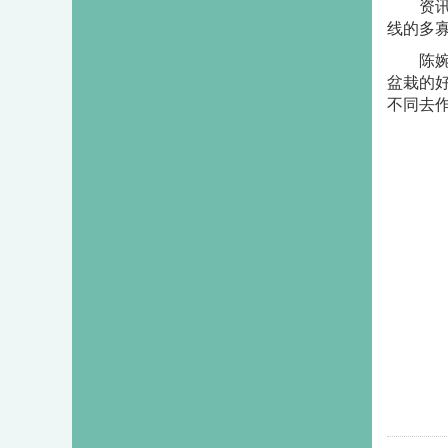
资
线的多
陈婉仪
盆栽的
不同去