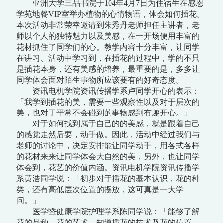
亚洲大学三品书院于104年4月7日为住宿生在感恩
学苑地餐VIP室举办植物的心情物语，体会如何插花。
本次活动非常荣幸邀请到朱秀丹老师担任主讲者，老
师以个人的独特魅力以及美感，在一开场便用丰富的
花材抓住了同学们的心。教学内容十分丰富，让同学
在讲习、活动中学习到，在插花的过程中，学的不只
是插花本身，还有美感的培养，最重要的是，多多让
同学体会面对陌生事物所应该要有的好奇态度。
资讯电机学院资讯传播学系卢同学开心的表示：
「我学到插花的美，需要一些观察性以及对于层次的
美，也对于平常不会碰到的事物感到有趣开心。」
对于如何找到属于自己的的美感，就是跟着自己
的感觉走然后要，动手做。因此，活动中经过我们与
老师的讨论中，决定安排能让同学动手，用各式各样
的花材来来让同学体会大自然的美，另外，也让同学
体会到，花艺的价值内涵。资讯电机学院资讯传播学
系黄浩同学说：「初步对于插花的基本认识，花的种
类，还有高低层次位置的摆放，这可真是一大学
问。」
医学暨健康学院护理学系陈同学说：「能够了解
花的品种、花的艺术、知道插花的技术及花的位置、