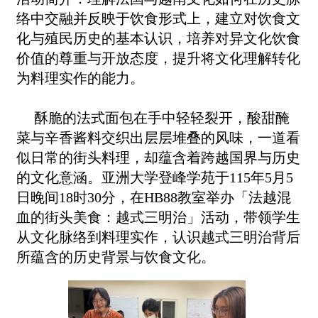
络中交融并反映于饮食形式上，建立对饮食文
化与殖民历史的基本认识，培养对异文化饮食
价值的尊重与开放态度，提升将文化理解转化
为料理实作的能力。
酥脆的法式面包在手中轻轻裂开，酸甜醃
菜与辛香酱料交织出层层堆叠的风味，一道看
似日常的街头料理，却蕴含着跨越国界与历史
的文化意涵。亚洲大学登峰学苑于115年5月5
日晚间18时30分，在HB88教室举办「法越混
血的街头美食：越式三明治」活动，带领学生
从文化脉络到料理实作，认识越式三明治背后
所蕴含的历史背景与饮食文化。