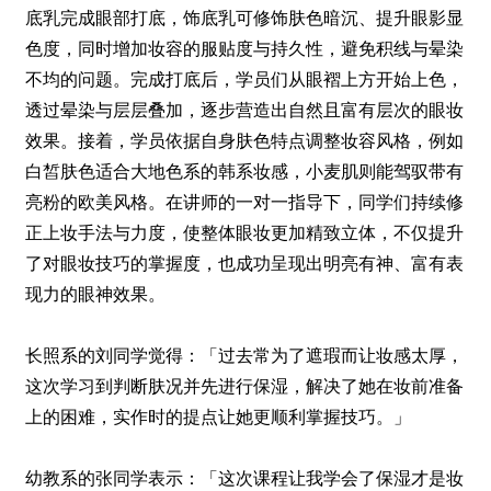
底乳完成眼部打底，饰底乳可修饰肤色暗沉、提升眼影显
色度，同时增加妆容的服贴度与持久性，避免积线与晕染
不均的问题。完成打底后，学员们从眼褶上方开始上色，
透过晕染与层层叠加，逐步营造出自然且富有层次的眼妆
效果。接着，学员依据自身肤色特点调整妆容风格，例如
白皙肤色适合大地色系的韩系妆感，小麦肌则能驾驭带有
亮粉的欧美风格。在讲师的一对一指导下，同学们持续修
正上妆手法与力度，使整体眼妆更加精致立体，不仅提升
了对眼妆技巧的掌握度，也成功呈现出明亮有神、富有表
现力的眼神效果。
长照系的刘同学觉得：「过去常为了遮瑕而让妆感太厚，
这次学习到判断肤况并先进行保湿，解决了她在妆前准备
上的困难，实作时的提点让她更顺利掌握技巧。」
幼教系的张同学表示：「这次课程让我学会了保湿才是妆