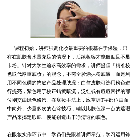
课程初始，讲师强调化妆最重要的根基在于保湿，只
有在肌肤含水量充足的情况下，后续妆容才能服贴且不显
卡粉。针对大学生追求高效率的需求，讲师提倡「精准校
色取代厚重底妆」的观念，不需全脸涂抹粉底液，而是利
用不同色调的饰底产品处理肤况：白皙皮肤可选用粉色进
行提亮，紫色用于校正蜡黄暗沉，泛红或有痘痘困扰的部
位则交由绿色修饰。在底妆手法上，应掌握T字部位由面
中向外、少量多次的点涂技巧，辅以比肤色深一点的遮瑕
产品来搞定瑕疵，便能创造出干净清透的底色。
在眼妆实作环节中，学员们先跟着讲师示范，学习运用饰