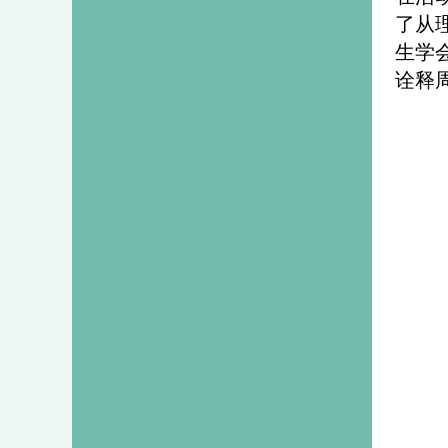
了从
生学
诠释