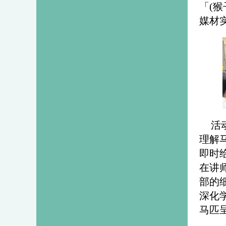
「(
媒材
活
理解
即时
在讲
部的
深化
马匹