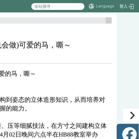
Language
登入
:::
也会做)可爱的马，嘶～
做)可爱的马，嘶～
构到姿态的立体造形知识，从而培养对
握的能力。
搓、压等细腻技法，在方寸之间建构立体
月02日晚间六点半在HB88教室举办