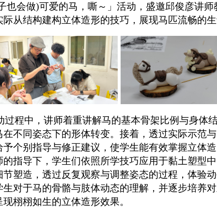
猴子也会做)可爱的马，嘶～」活动，盛邀邱俊彦讲
实际从结构建构立体造形的技巧，展现马匹流畅的生
动过程中，讲师着重讲解马的基本骨架比例与身体结
马在不同姿态下的形体转变。接着，透过实际示范与
给予个别指导与修正建议，使学生能有效掌握立体造
师的指导下，学生们依照所学技巧应用于黏土塑型中
细节塑造，透过反复观察与调整姿态的过程，体验动
学生对于马的骨骼与肢体动态的理解，并逐步培养对
呈现栩栩如生的立体造形效果。