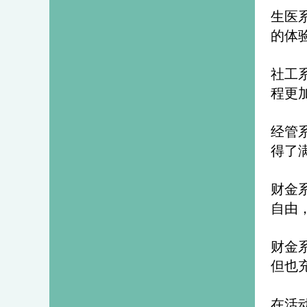
生医
的体
社工
程更
经管
得了
财金
自由
财金
但也
在活