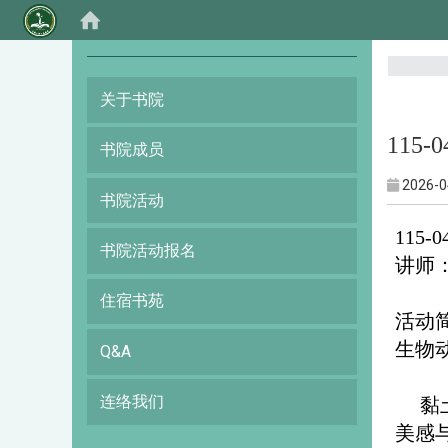
:::
关于书院
115-
书院成员
2026-0
书院活动
115
书院活动报名
讲师
住宿书苑
活动
生物
Q&A
连络我们
黏
美感