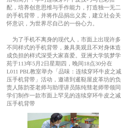
配，培养创意思维与手作能力，打造独一无二
的手机背带，并将作品捐出义卖，建立社会关
怀意识，为世界尽自己的一份心力。
为了手机不离身的现代人，市面上出现许多
不同样式的手机背带，兼具美观且不对身体造
成负担的样式深受大家喜爱。亚洲大学筑梦学
苑于113年5月2日星期四，晚间18点30分在
L011 PBL教室举办「品味：连续穿环牛皮之减
压手机背带」活动，邀请到暹鞑屋皮革坊的负
责人陈韵荃老师与助理讲员陈纯彗老师带领同
学们制作一款市面上罕见的连续穿环牛皮之减
压手机背带