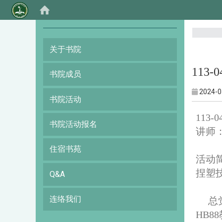
:::
关于书院
113
书院成员
2024-0
书院活动
113
书院活动报名
讲师
住宿书苑
活动
捏塑
Q&A
连络我们
总
HB