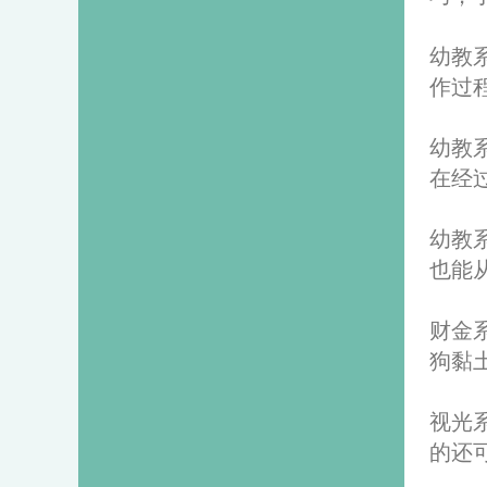
幼教
作过
幼教
在经
幼教
也能
财金
狗黏
视光
的还