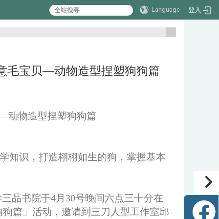
Language
登入
:::
：黏土创意毛宝贝—动物造型捏塑狗狗篇
毛宝贝—动物造型捏塑狗狗篇
学知识，打造栩栩如生的狗，掌握基本
三品书院于4月30号晚间六点三十分在
狗狗篇」活动，邀请到三刀人型工作室邱