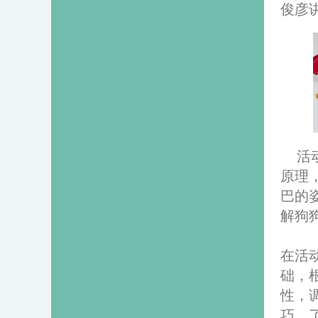
俊彦
活
原理
巴的
解狗
在活
础，
性，
巧，