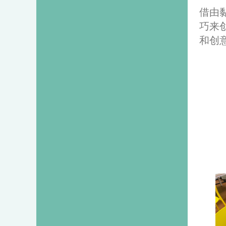
借由
巧来
和创