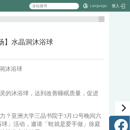
Language
登入
:::
【义卖场】水晶洞沐浴球
水晶洞沐浴球
灵的沐浴球，达到改善睡眠质量，促进
力？亚洲大学三品书院于3月12号晚间六
浴球」活动，邀请「蛙就是爱手做」徐庭