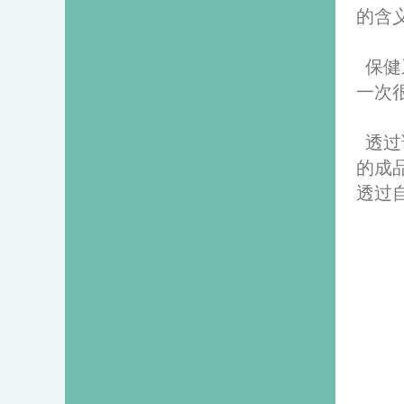
的含
保健
一次
透过
的成
透过