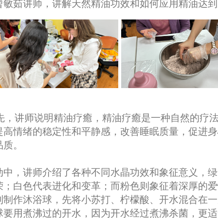
曾敏茹讲师，讲解天然精油功效和如何应用精油达到
先，讲师说明精油疗癒，精油疗癒是一种自然的疗
提高情绪的稳定性和平静感，改善睡眠质量，促进身
品质。
动中，讲师介绍了各种不同水晶功效和象征意义，绿
荣；白色代表进化和变革；而粉色则象征着深厚的爱
到制作沐浴球，先将小苏打、柠檬酸、开水混合在一
球要用煮沸过的开水，因为开水经过煮沸杀菌，更适