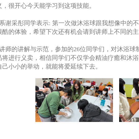
义，很开心今天能学习到这项技能。
系谢采彤同学表示: 第一次做沐浴球跟我想像中的
很酷的体验，希望下次还有机会请到讲师上不同的主
讲师的讲解与示范，参加的26位同学们，对沐浴球
品将进行义卖，相信同学们不仅学会精油疗癒和沐浴
自己小小的举动，就能将爱延续下去。