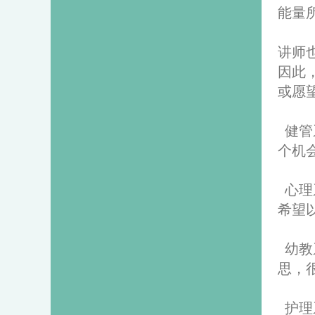
能量
讲师
因此
或愿
健管
个机
心理
希望
幼教
思，
护理