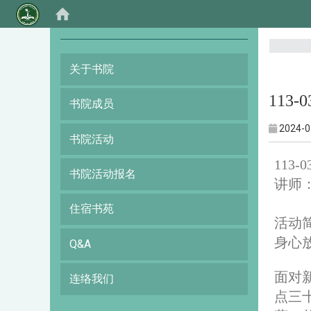
:::
关于书院
113
书院成员
2024-0
书院活动
113
书院活动报名
讲师
住宿书苑
活动
身心
Q&A
面对
连络我们
点三