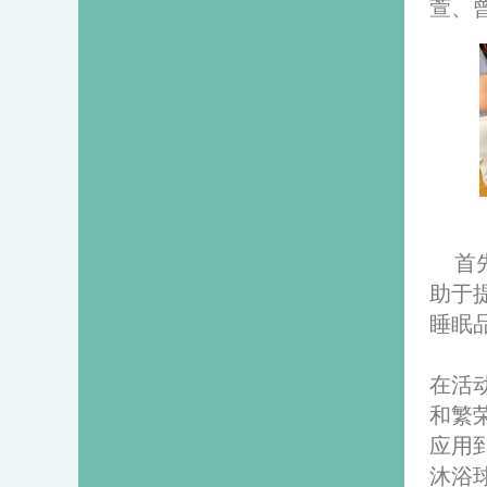
萱、
首
助于
睡眠
在活
和繁
应用
沐浴