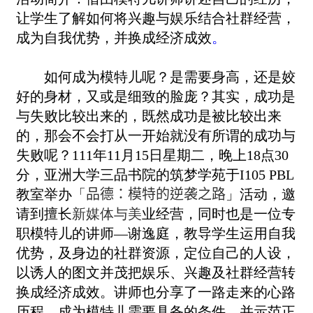
让学生了解如何将兴趣与娱乐结合社群经营，
成为自我优势，并换成经济成效
。
如何成为模特儿呢？是需要身高，还是姣
好的身材，又或是细致的脸庞？其实，成功是
与失败比较出来的，既然成功是被比较出来
的，那会不会打从一开始就没有所谓的成功与
失败呢？111年11月15日星期二，晚上18点30
分，亚洲大学三品书院的筑梦学苑于I105 PBL
教室举办「
品德：模特的逆袭之路
」活动，邀
请到擅长
新媒体与美
业经营，同时也是一位专
职模特儿的讲师—谢逸庭，教导学生运用自我
优势，及身边的社群资源，定位自己的人设，
以诱人的图文并茂把娱乐、兴趣及社群经营转
换成经济成效。讲师也分享了一路走来的心路
历程，成为模特儿需要具备的条件，并示范正