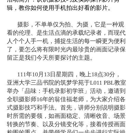
辑，教你如何使用手机拍出好看的影片
。
摄影，不单单仅为拍、为摄，它是一种观
看的伦理、是生活点滴的承载纪录者，而现代
人个个人手一机，捕捉生活的每一瞬更为便利
了，要怎么将有限时光内最珍贵的画面记录保
留正是我们今天所要探讨的主题。
111
年10月13日星期四，晚上18点30分，
亚洲大学三品书院的筑梦学苑于L011 PBL教室
举办「品味：手机录影初学班」活动，邀请到
全职摄影师16年的翁佳福老师，为大家介绍各
式摄影技巧和手法。首先，讲师分别说明摄影
时所需的要领，如画面稳定、清晰收音、场景
转换的节奏、以及分镜变化等，接着传授画面
构图的重点，并带领学员们一步步进行实际操