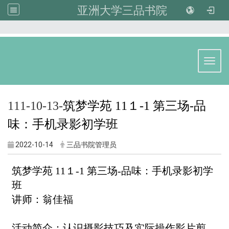
亚洲大学三品书院
:::
Toggl
111-10-13-
筑梦学苑 11１-1 第
三
场-
品
味：手机录影初学班
2022-10-14
三品书院管理员
筑梦学苑 11１-1 第
三
场-
品味：手机录影初学
班
讲师：
翁佳福
活动简介：
认识摄影技巧及实际操作影片剪