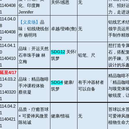
关怀/感恩
无
1140408
化、印度舞
邪、招好
1
Jennifer
力，走进
114.04.0
【义卖场】
品
铝线艺术
8
味：铝线绕线创
领学员运
卓越/登峰(詹)
无
1140408
作 杨明玮
手制作精
2
114.04.1
想打造专
品味：开运天然
SDG12
关怀/
0
石，搭配
石串珠手鍊 林
铅笔、尺
筑梦
1140410
的手鍊。
立梅
1
设计的乐
延至4/17
精品咖啡
114.03.2
品味：精品咖啡
「精品咖
SDG4
健康/
有手冲器材者
0
手冲课程体验
与嗅觉体
筑梦
可以自备
1140320
蔡依凝
敏锐度，
1
114.04.2
品质・疗癒苔球
苔球以水
1
× 可爱禅风微景
可爱禅风
健康/惜福
无
1140421
陈祐诚
植物生命
1