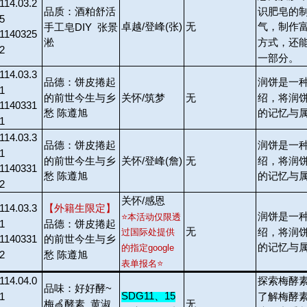
114.03.2
识肥皂的
品质：酒粕舒活
5
卓越/登峰(张)
无
气，制作
手工皂DIY 张景
1140325
方式，还
淞
2
一部分。
114.03.3
品德：饼皮捲起
润饼是一
1
的前世今生与乡
绍，将润
关怀/筑梦
无
1140331
愁 陈遵旭
的记忆与
1
114.03.3
品德：饼皮捲起
润饼是一
1
的前世今生与乡
绍，将润
关怀/登峰(詹)
无
1140331
愁 陈遵旭
的记忆与
2
关怀/感恩
114.03.3
【外籍生限定】
润饼是一
⭐
本活动仅限透
1
品德：饼皮捲起
无
绍，将润
过国际处提供
1140331
的前世今生与乡
的记忆与
的指定google
2
愁 陈遵旭
表单报名
⭐
114.04.0
探索梅酵
品味：好好酵~
SDG11
、15
1
了解梅酵
梅
🍏
酵素 黄淑
无