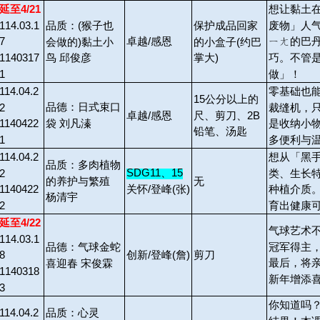
延至4/21
想让黏土在
114.03.1
废物」人气
品质：(猴子也
保护成品回家
卓越/感恩
7
ㄧㄤ的巴
会做的)黏土小
的小盒子(约巴
1140317
巧。不管
鸟 邱俊彦
掌大)
1
做」！
114.04.2
零基础也
15
公分以上的
品德：日式束口
2
裁缝机，
尺、剪刀、2B
卓越/感恩
袋 刘凡溱
1140422
是收纳小
铅笔、汤匙
1
多便利与
114.04.2
想从「黑
品质：多肉植物
SDG11
、15
2
类、生长
的养护与繁殖
无
关怀/登峰(张)
1140422
种植介质
杨清宇
2
育出健康
延至4/22
气球艺术
114.03.1
冠军得主
品德：气球金蛇
创新/登峰(詹)
剪刀
8
最后，将
喜迎春 宋俊霖
1140318
新年增添
3
你知道吗
114.04.2
品质：心灵