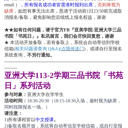
email ）
，
所有报名成功者皆需准时报到出席
，
否则将视为
缺席
，如您有事无法出席，恳请于活动前1日23:50前完成取
消报名/备取，避免影响您后续线上报名权益，谢谢
★★如有任何问题，请于官方FB『亚美学院-亚洲大学三品
书院「书苑日」』私讯留言，我们会尽快回复您，谢谢
★ 本活动开放备取，若有备取上，系统会自动寄信到学校
信箱(
相关问题请查询 Q&A)
(
点我传送门
)
，或请自行至报名
系统查询，
不另行通知。
-----------------------------------------------------------------------------------
---------
亚洲大学113-2学期三品书院「书苑
日」系列活动
参与对象：
亚洲大学在学学生
活动时间：
18:30-20:30
（18:15-18:30入场，逾时视为缺席，
同时段限报名一场。）
请注意：
1)
所有课程皆以
中文授课
。
2)
备取名额开放，系统将自动寄信至学校信箱，或自行至报