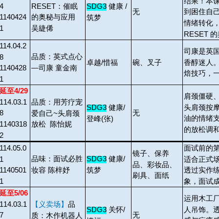
结果！本
4
RESET：催眠
SDG3
健康 /
无
到困住自
1140424
的奥秘与应用
筑梦
情绪转化
1
吴緁俙
RESET 
114.04.2
司康是英
品质：英式点心
8
香醇迷人
卓越/惜福
碗、叉子
—司康 童金南
1140428
焙技巧，
1
延至4/29
肩颈僵硬
114.03.1
品质：用芳疗宠
头肩颈按
SDG3
健康/
无
8
爱自己~头肩颈
油的情绪
登峰(张)
1140318
放松 陈怡妮
的放松调
2
114.05.0
面试前的
镜子、保养
品味：面试必胜
SDG3
健康/
1
适合正式
品、彩妆品、
妆容 陈梓妤
筑梦
1140501
透过实作
刷具、面纸
1
象，面试
延至5/06
运用木工
114.03.1
【义卖场】
品
人吊饰。
SDG3
关怀/
无
7
质：木作机器人