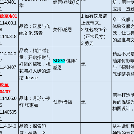
健康/登峰(张)
1140401
坊，亲手
华
1
应用。透
延至4/01
1.
如有汉服请
穿上汉服
114.03.1
上课带来。
体验汉服
品德：汉服与传
关怀/感恩
8
2.
红包袋*5个
笼，让古
统文化 清青
1140318
（正常尺寸）
的温度与
1
3.
剪刀
品质：精油×能
114.04.0
精油不只
量：开启招财与
7
油如何影
SDG3
健康/
无
好运的秘密，桃
1140407
与「招财
感恩
花与好人缘的连
1
气场随身
结 Jessie
改至
04/07
亲手打造
品味：月球小夜
114.05.0
你的温暖
创新/惜福
无
灯 张惠如
5
构图设计
1140505
1
114.04.0
品德：探索印
从神话到
8
度：神话、文
神话的奇