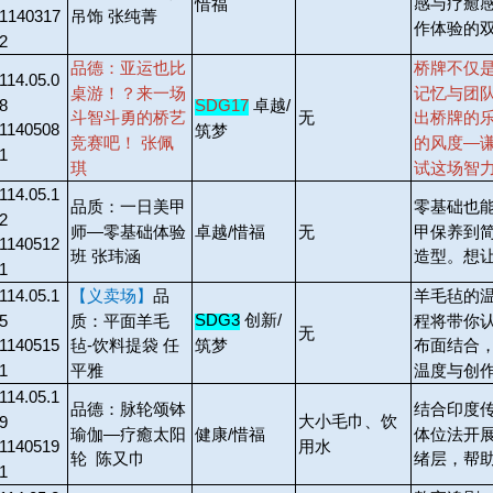
感与疗癒
惜福
1140317
吊饰 张纯菁
作体验的
2
品德：亚运也比
桥牌不仅
114.05.0
桌游！？来一场
记忆与团
8
SDG17
卓越/
无
斗智斗勇的桥艺
出桥牌的
1140508
筑梦
竞赛吧！ 张佩
的风度—
1
琪
试这场智
114.05.1
品质：一日美甲
零基础也
2
师—零基础体验
甲保养到
卓越/惜福
无
1140512
班 张玮涵
造型。想
1
114.05.1
【义卖场】
品
羊毛毡的
SDG3
创新/
5
质：平面羊毛
程将带你
无
筑梦
1140515
毡-饮料提袋 任
布面结合
1
平雅
温度与创
114.05.1
品德：脉轮颂钵
结合印度
大小毛巾、饮
9
瑜伽—疗癒太阳
体位法开
健康/惜福
用水
1140519
轮 陈又巾
绪层，帮
1