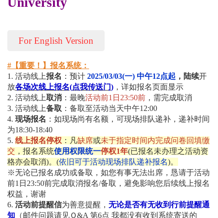
University
For English Version
#【重要！】报名系统：
1. 活动线上
报名
：预计
2025/03/03(一) 中午12点起
，陆续
开
放
各场次线上报名
(
点我传送门
)
，详如报名页面显示
2. 活动
线上
取消
：最晚
活动前1日23:50前
，需完成取消
3. 活动
线上
备取
：备取至活动当天中午12:00
4.
现场报名
：如现场尚有名额，可现场排队递补，递补时间
为18:30-18:40
5.
线上报名停权
：凡
缺席
或
未于指定时间内完成问卷回填缴
交
，报名系统
使用权限统一
停权1年
(已报名未办理之活动资
格亦会取消)。
(
依旧可于活动现场排队递补报名
)
。
※无论已报名成功或备取，如您有事无法出席，恳请于活动
前1日23:50前完成取消报名/备取，避免影响您后续线上报名
权益，谢谢
6.
活动前提醒信
为善意提醒，
无论是否有无收到行前提醒通
知
（邮件问题请见Ｑ&A 第6点 我都没有收到系统寄送的