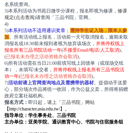
名系统查询。
3)
本系列活动为书苑日微学分课程，报名即视为修课，
修课
规定(点击查阅)
请查阅「三品书院」官网。
4)
5)
本系列活动不适用通识奖章
；
需持学生证入场，限本人参
加
。所有活动线上报名，活动前一天可取消报名，逾期未取
消报名或18:30前未报到者视为放弃该场次，
并将停权线上
报名所有三品书院活动一年
(
不接受Email/电话/人工取消
)
。
(
已报名未办理之活动资格亦会取消
)。
6)
所有活动需在当日21:00前填写线上回馈单（或现场交纸
本），未填写/未交者，
并将停权线上报名所有三品书院活
动一年
(
已报名未办理之活动资格亦会取消
)。
7)
活动前请上官网查询地点及需携带的器材
。提倡动手送爱
心
，
部分场次作品将统一收回，作为公益义卖，所得将捐赠
政府立案社福机构
。
报名方式：
即日
起，请上「三品书院」网站
【http://character.asia.edu.tw/】。
指导单位：学生事务处、三品书院
主办单位：亚美学院、通识教育中心、书院与住宿服务组