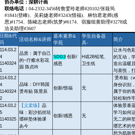
协办单位：深耕计画
联络电话：
04-2332-3456
转詹雯玲老师#20102
/
张筱筠
#1841
(
登
峰)、吴莉婕老师#3243(惜福)、林怡君老师(感
恩)#1754、陈峻志老师(筑梦)#6174、宿服组黄助理#3278或
洽吴助理#3607
日期&代
基本素养&
学生自备器
活动名称&讲师
简介
码
学苑
具-
114.03.2
让水与色
品质：属于自己
4
SDG3
创新/
H
或2B铅笔、
的互动，
的~疗癒水彩花
1140324
感恩
卫生纸
造出温暖
园 陈贞吟
1
与喜悦，
114.03.2
烫布贴（
品味：DIY韩国
4
身份识别
创新/惜福
无
烫布贴 陈昱辰
1140324
属于你的
2
轻松制作
114.03.2
【义卖场】
品
体验景泰
5
味：彩沙掐丝珐
学习如何
创新/感恩
无
1140325
瑯杯垫体验课
无二的杯
1
あ今
瑯艺术的
想为肌肤