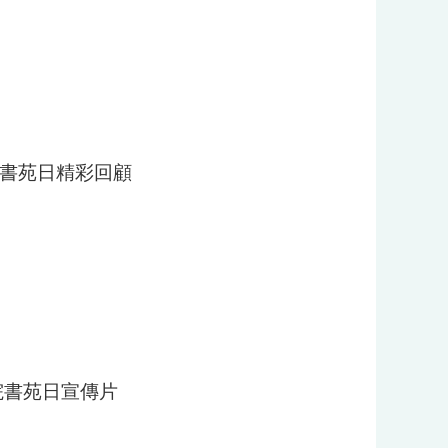
院書苑日精彩回顧
書院書苑日宣傳片