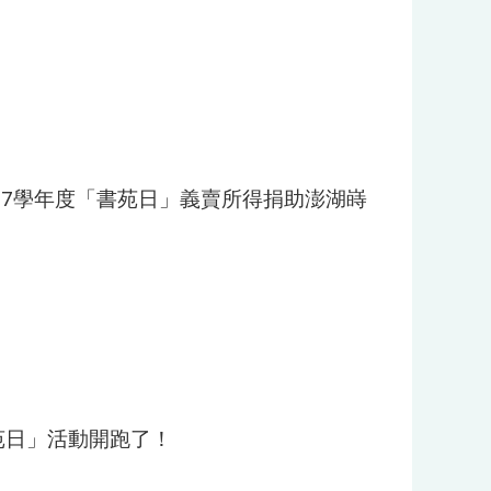
1 107學年度「書苑日」義賣所得捐助澎湖嵵
苑日」活動開跑了！