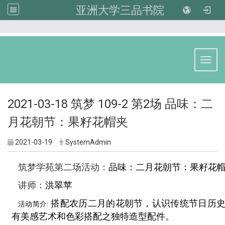
亚洲大学三品书院
:::
Toggl
2021-03-18 筑梦 109-2 第2场 品味：二
月花朝节：果籽花帽夹
2021-03-19
SystemAdmin
筑梦学苑第二场活动：
品味：二月花朝节：果籽花
：
讲师
洪翠苹
搭配农历二月的花朝节，认识传统节日历
活动简介:
有美感艺术和色彩搭配之独特造型配件。