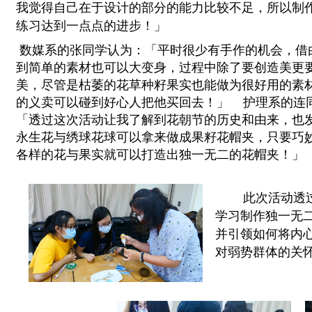
我觉得自己在于设计的部分的能力比较不足，所以制
练习达到一点点的进步！」
 数媒系的张同学认为
：「平时很少有手作的机会，借
到简单的素材也可以大变身，过程中除了要创造美更
美，尽管是枯萎的花草种籽果实也能做为很好用的素
的义卖可以碰到好心人把他买回去！」
 护理系的连
「透过这次活动让我了解到花朝节的历史和由来，也
永生花与绣球花球可以拿来做成果籽花帽夹，只要巧
各样的花与果实就可以打造出独一无二的花帽夹！」
 此次活动透
学习制作独一无
并引领如何将内
对弱势群体的关