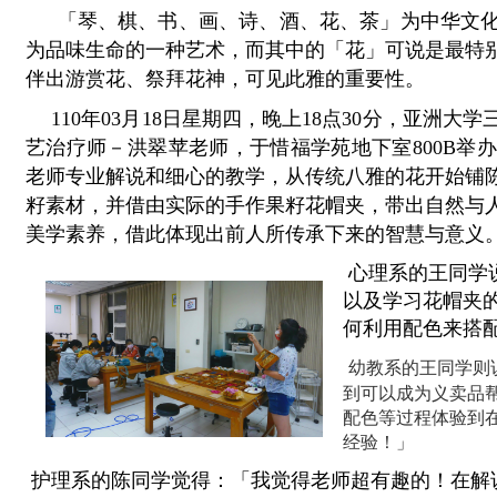
「琴、棋、书、画、诗、酒、花、茶」为中华文
为品味生命的一种艺术，而其中的「花」可说是最特
伴出游赏花、祭拜花神，可见此雅的重要性。
 110年03月18日星期四，晚上18点30分，亚
艺治疗师－洪翠苹老师，于惜福学苑地下室800B举
老师专业解说和细心的教学，从传统八雅的花开始铺
籽素材，并借由实际的手作
果籽花帽夹，带出自然与
美学素养，借此体现出前人所传承下来的智慧与意义
 心理系的王同学说：「从中了解二月花朝节的历史背景与文化，
以及学习花帽夹
何利用配色来搭
幼教系的王同学则
到可以成为义卖品
配色等过程体验到
经验！」
 护理系的陈同学觉得：「我觉得老师超有趣的！在解说的时候也会时时刻刻的注意我们的状况，虽然