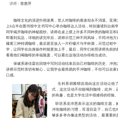
讲师
：
曾惠萍
咖啡文化的演进扑朔迷离，世人对咖啡的着迷却永不消退。亚洲大学惜
上6点半在图书馆中文书写中心举办咖啡达人活动，特别邀请到台南
同学揭开咖啡的神秘面纱。
讲师在桌上摆上许多不同种类的咖啡豆和
即看到实品，详细的讲完毕后，讲师示范三种不同风味，不同冲泡方
檬黄三种特调咖啡，最后甚至放入一片柠檬片与半杯酒，示范过程中
学，让同学在自身操作时能更加上手，最后，同学们依照讲师先前的
看着他们喝咖啡的幸福脸庞，可以看出这场活动办得相当成功。
保健系谢佳霖在回馈中写到活动结束后自己对咖啡的历史、冲泡方
讲师示范时亲切有耐心，让我学会最简易的手冲咖啡，不但可以在家
口感。
生科系胡雅晴说借由这次活动让他
式，这次活动不但能喝到咖啡，此外，
的有趣，也是大学生活中很难得的经验
听语系吴沛恩表示这次的咖啡主题，
冲泡咖啡的习惯，耳濡目染下，自己也
够多多举办像这类型的活动， 最重要的