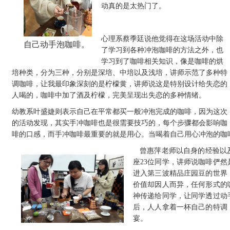
动真的是太热门了。
心理系蔡季廷说他觉得在这场活动中除
自己动手泡咖啡
。
了学习到各种冲泡咖啡的方法之外，也
学习到了咖啡相关知识，像是咖啡的烘
培种类，分为三种，分别是深培、中培以及浅培，讲师示范了多种特
调咖啡，让我最印象深刻的是柠檬黄，讲师说这是特别设计给失恋的
人喝的，咖啡中加了酒及柠檬，完美呈现出失恋的多种情绪。
幼教系叶盛婕则表示自己在平常都买一般冲泡完成的咖啡，因为这次
的活动发现，其实手冲咖啡也是很需要技巧的，每个步骤都会影响咖
啡的口感，而手冲咖啡最重要的就是用心。当喝着自己用心冲泡的咖
曾惠萍老师以自身的经验以
座23位同学，讲师说咖啡俨
进入第三波精品庄园豆的世界
价值却因人而异，任何形式的
神传递给同学，让同学透过动
后，人人拿着一杯自己的特调
宴。