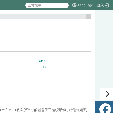
Language
登入
:::
2017
-
-17
11
6点半在M511教室所举办的创意手工编织活动，特别邀请到