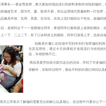
会理事长──黄金莺老师，教大家如何借由流行的材料来制作传统的编织，
嬷的编篮艺术，因为竹、藤…取得不易，所以运用现代普遍材料¬-打包带
成品兼具环保、实用、美观、生活化，在加上流行能织出个性化，故编织
毕后，老师到台下一一巡视每位同学，希望同学们都有跟上老师的脚步，在
一上一下、二上二下，有了口诀和讲义的辅助，同学们渐渐上手，也各自
幼教系许馨仁在回馈中写到学到打包带编织利用
失其实用性，透过今天的课程才发现流行与传统的
品，令他惊艳不已。
商设系黄芳怡表示因为这次的活动，学到了许多编织
讲解外，在制作过程中，都会不时的向我们询问以及
庄心萍表示了解编织需要充分的耐心以及细心，在过程中只要分心下一