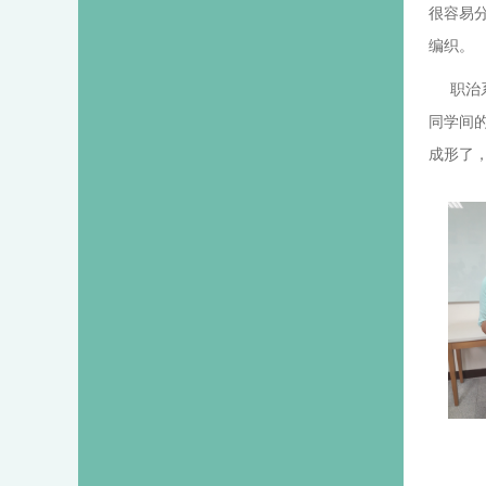
很容易
编织。
职治系
同学间
成形了