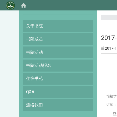
:::
关于书院
201
书院成员
2017-1
书院活动
书院活动报名
住宿书苑
Q&A
惜福学
连络我们
讲师
：
亚