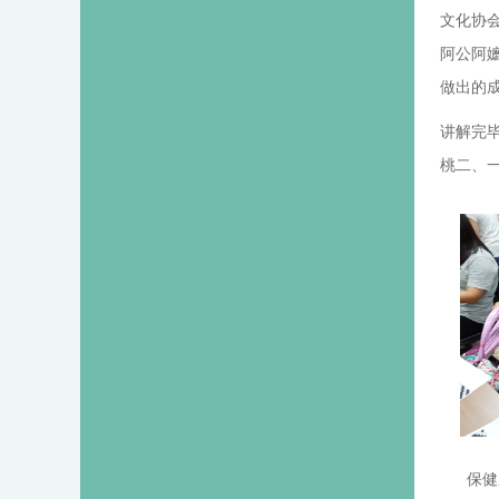
文化协
阿公阿
做出的
讲解完
桃二、
保健系