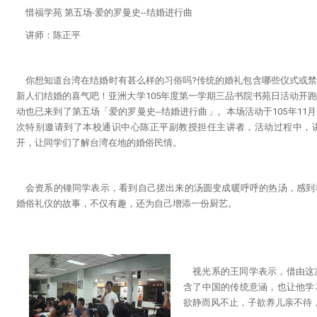
惜福学苑 第五场-爱的罗曼史--结婚进行曲
讲师
：
陈正平
你想知道台湾在结婚时有甚么样的习俗吗?传统的婚礼包含哪些仪式或
新人们结婚的喜气吧！亚洲大学105年度第一学期三品书院书苑日活动开
动也已来到了第五场「爱的罗曼史--结婚进行曲」。本场活动于105年11月
次特别邀请到了本校通识中心陈正平副教授担任主讲者，活动过程中，
开，让同学们了解台湾在地的婚俗民情。
会资系的锺同学表示，看到自己搓出来的汤圆变成暖呼呼的热汤，感到
婚俗礼仪的故事，不仅有趣，还为自己增添一份厨艺。
视光系的王同学表示，借由这
含了中国的传统意涵，也让他学
欲静而风不止，子欲养儿亲不待