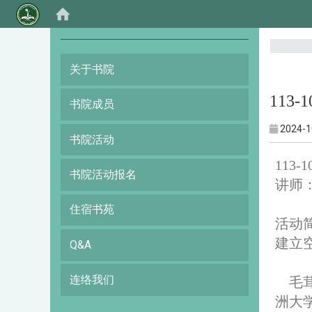
:::
关于书院
113
书院成员
2024-1
书院活动
113
书院活动报名
讲师
住宿书苑
活动
建立
Q&A
连络我们
毛
洲大