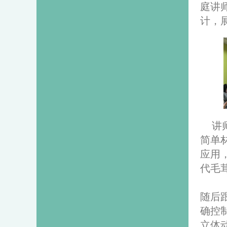
庭讲
计，
讲
简单
应用
代毛
随后
确控
立体