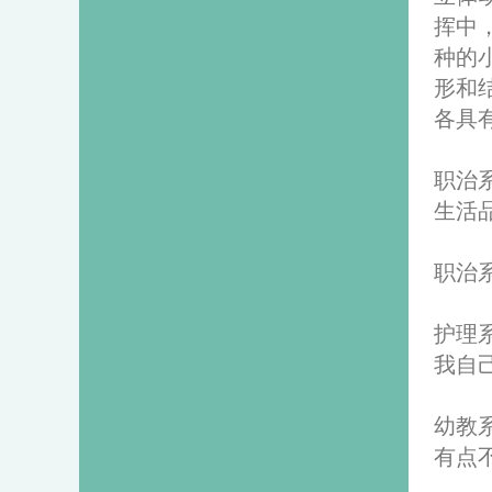
挥中
种的
形和
各具
职治
生活
职治
护理
我自
幼教
有点