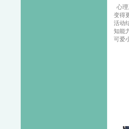
心理
变得
活动
知能
可爱