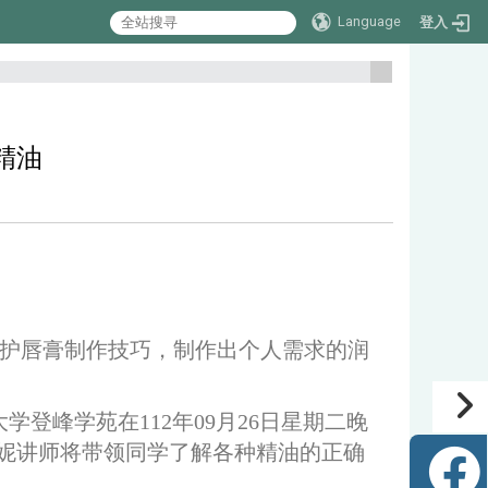
Language
登入
:::
精油
护唇膏制作技巧，制作出个人需求的润
学登峰学苑在112年09月26日星期二晚
怡妮讲师将带领同学了解各种精油的正确