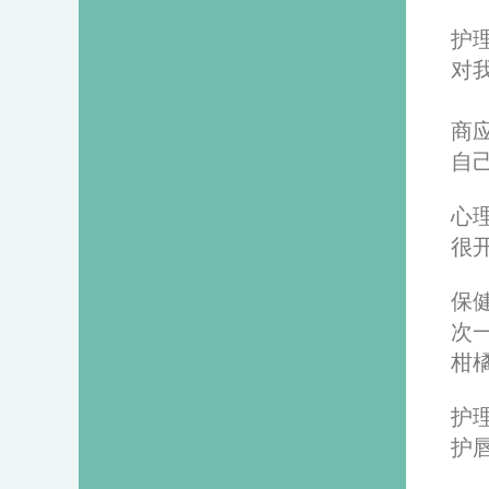
护
对
商
自
心
很
保
次
柑
护
护