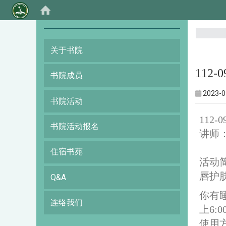
:::
关于书院
112-
书院成员
2023-0
书院活动
112
书院活动报名
讲师
住宿书苑
活动
唇护
Q&A
你有
连络我们
上6
使用