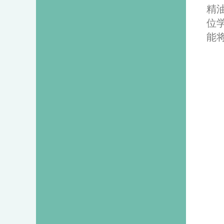
精
位
能