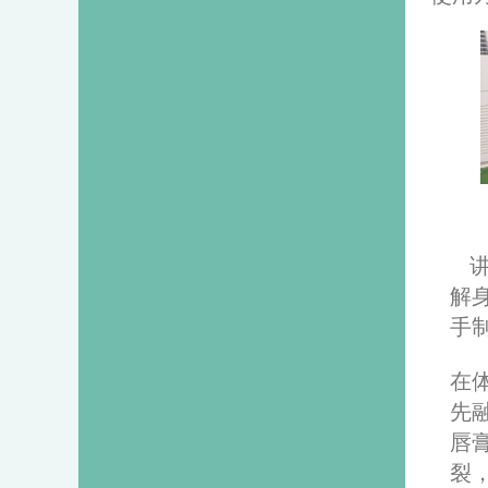
讲
解
手
在
先
唇
裂