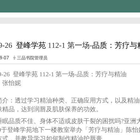
09-26
登峰学苑
112-1 第
一
场-
品质：芳疗与
9-07
三品书院管理员
-09-26 登峰学苑 112-1 第一场-品质：芳疗与精油
：张怡妮
简介：透过学习精油种类、正确应用方式，以及精油
肤精品，达到润唇及肌肤保养的功效。
睡眠品质不佳、身体不适或皮肤干裂的困扰吗?
亚洲大
:00于登峰学苑地下一楼教室举办「芳疗与精油」陈
方式，并教导学习如何制作精油护唇膏
。