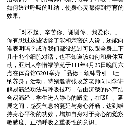
如何透过呼吸的吐纳，使身心灵都得到疗育的
效果。
「对不起、辛苦你、谢谢你、我爱你。」
你有想过这些话除了能和亲密的人说，还能向
谁表明吗？或许我们都没想过可以跟全身上下
几十兆个细胞对话，也不知道该如何和身体互
动，亚洲大学惜福学苑于111年4月25日晚间六
点在体育馆G201举办「品德：颂钵导引—吐
纳养身」活动，特别邀请张玫芝老师向同学讲
解易筋经功法与呼吸技巧，借由沉稳的钵声结
合易筋经，学生进入静心的殿堂，在吸吐、延
展之间，感受气息的蔓延与身心舒畅，达到维
持身心平衡的功效，增加自身对于身心的觉察
敏感度、正确呼吸之重要性的意识。