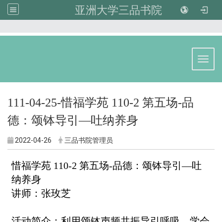
亚洲大学三品书院
:::
Toggl
111-04-25-惜福学苑 110-2 第五场-品
德：颂钵导引—吐纳养身
2022-04-26
三品书院管理员
惜福学苑 110-2 第五场-品德：颂钵导引—吐
纳养身
讲师：张玫芝
活动简介：
利用颂钵声频共振导引呼吸，学会